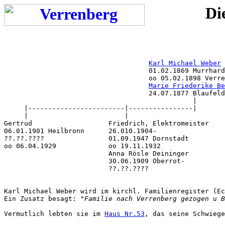
Di
Karl Michael Weber
                                    01.02.1869 Murrhard
                                    oo 05.02.1898 Verre
Marie Friederike Be
                                    24.07.1877 Blaufeld
                                               |

     |------------------------|----------------|

     |                        |

Gertrud                   Friedrich, Elektromeister

06.01.1901 Heilbronn      26.010.1904-

??.??.????                01.09.1947 Dornstadt

oo 06.04.1929             oo 19.11.1932

                          Anna Rösle Deininger

                          30.06.1909 Oberrot-

                          ??.??.????

Karl Michael Weber wird im kirchl. Familienregister (Ec
Ein Zusatz besagt: "
Familie nach Verrenberg gezogen u B
Vermutlich lebten sie im 
Haus Nr.53
, das seine Schwiege