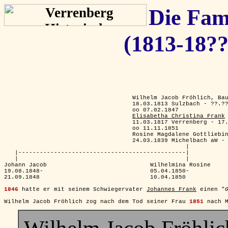
Die Fam
(1813-18??
                                    Wilhelm Jacob Fröhlich, Ba
                                    18.03.1813 Sulzbach - ??.??
                                    oo 07.02.1847

Elisabetha Christina Frank
                                    11.03.1817 Verrenberg - 17.
                                    oo 11.11.1851

                                    Rosine Magdalene Gottliebin
                                    24.03.1839 Michelbach aW - 
                                                   |

   |-----------------------------------------------|

   |                                               |

Johann Jacob                             Wilhelmina Rosine

19.08.1848-                              05.04.1850-

21.09.1848                               10.04.1850

1846
 hatte er mit seinem Schwiegervater 
Johannes Frank
 einen "
Wilhelm Jacob Fröhlich zog nach dem Tod seiner Frau 
1851